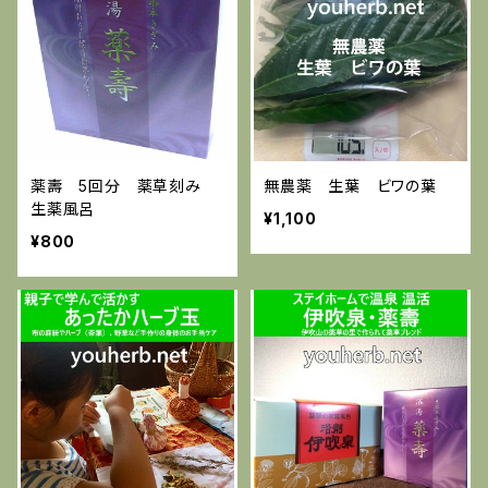
薬壽 5回分 薬草刻み
無農薬 生葉 ビワの葉
生薬風呂
¥1,100
¥800