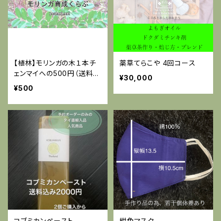
【植林】モリンガの木１本チ
薬草てらこや 4回コース
ェンマイへの500円（送料無
¥30,000
料）
¥500
コブミカンペースト
紺色マスク